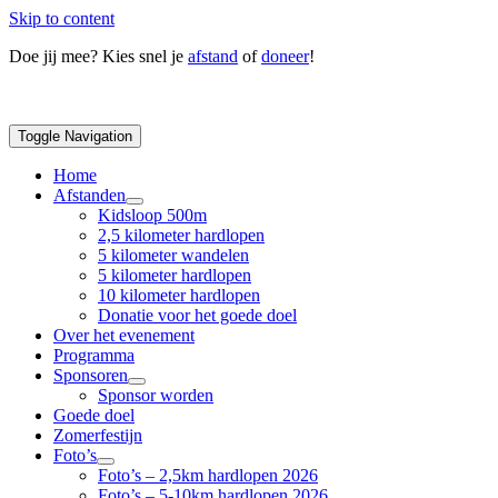
Skip to content
Doe jij mee? Kies snel je
afstand
of
doneer
!
Toggle Navigation
Home
Afstanden
Kidsloop 500m
2,5 kilometer hardlopen
5 kilometer wandelen
5 kilometer hardlopen
10 kilometer hardlopen
Donatie voor het goede doel
Over het evenement
Programma
Sponsoren
Sponsor worden
Goede doel
Zomerfestijn
Foto’s
Foto’s – 2,5km hardlopen 2026
Foto’s – 5-10km hardlopen 2026